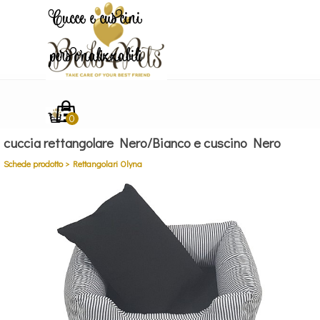
Vai ai contenuti
Cucce e cuscini
personalizzabili
Salta menù
cuccia rettangolare Nero/Bianco e cuscino Nero
Schede prodotto > Rettangolari Olyna