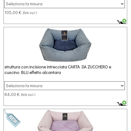
incisione intrecciata effetto 3D e cuscino MARRONE effetto
alcantara
105,00 €
(IVA incl.)
struttura con incisione intrecciata CARTA DA ZUCCHERO e
cuscino BLU effetto alcantara
Cuccia rettangolare in microfibra struttura CARTA DA ZUCCHERO
con incisione intrecciata e cuscino BLU effetto alcantara
84,00 €
(IVA incl.)