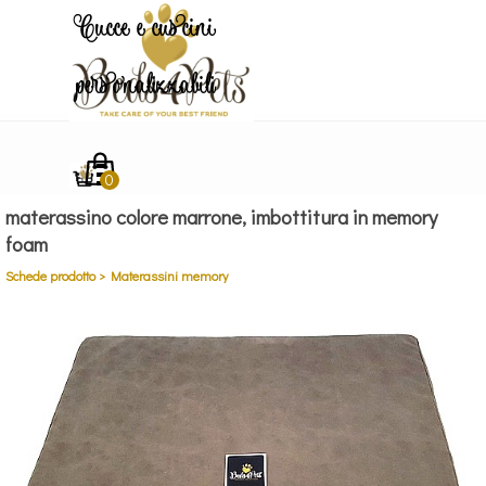
Vai ai contenuti
Cucce e cuscini
personalizzabili
Salta menù
materassino colore marrone, imbottitura in memory
foam
Schede prodotto > Materassini memory