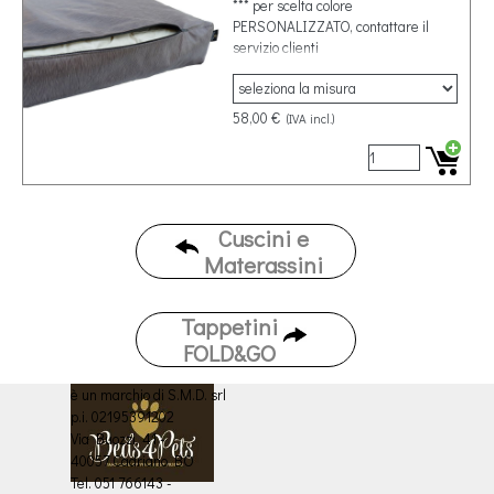
*** per scelta colore
PERSONALIZZATO, contattare il
servizio clienti
58,00 €
(IVA incl.)
Cuscini e
Materassini
Tappetini
FOLD&GO
è un marchio di S.M.D. srl
p.i. 02195391202
Via Buozzi, 41 -
40057 Cadriano BO
Tel. 051 766143 -