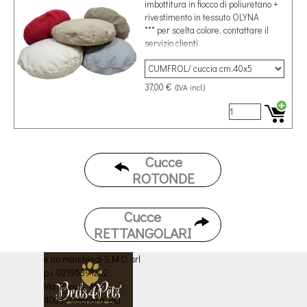
imbottitura in fiocco di poliuretano +
rivestimento in tessuto OLYNA
*** per scelta colore, contattare il
servizio clienti
37,00 €
(IVA incl.)
Cucce
ROTONDE
Cucce
RETTANGOLARI
è un marchio di S.M.D. srl
p.i. 02195391202
Via Buozzi, 41 -
40057 Cadriano BO