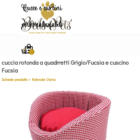
Vai ai contenuti
Cucce e cuscini
personalizzabili
Salta menù
cuccia rotonda a quadrretti Grigio/Fucsia e cuscino
Fucsia
Schede prodotto > Rotonde Olyna