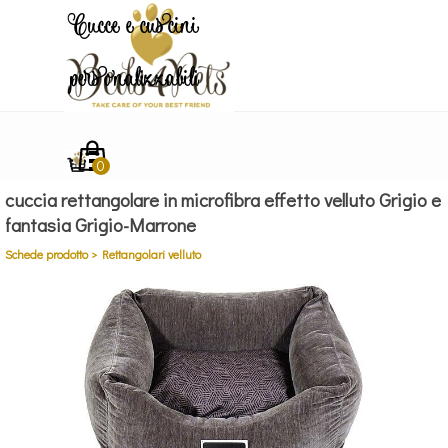
Vai ai contenuti
Cucce e cuscini
personalizzabili
Salta menù
cuccia rettangolare in microfibra effetto velluto Grigio e
fantasia Grigio-Marrone
Schede prodotto > Rettangolari velluto