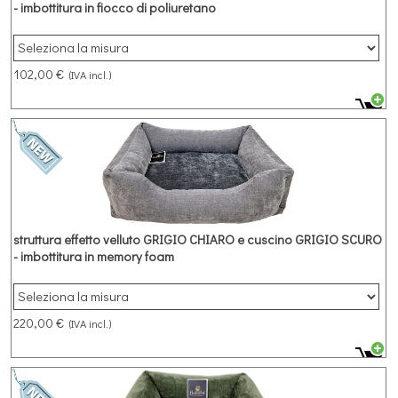
- imbottitura in fiocco di poliuretano
Cuccia rettangolare in microfibra effetto velluto struttura GRIGIO
CHIARO e cuscino GRIGIO SCURO con imbottitura in fiocco di
poliuretano
102,00 €
(IVA incl.)
struttura effetto velluto GRIGIO CHIARO e cuscino GRIGIO SCURO
- imbottitura in memory foam
Cuccia rettangolare in microfibra effetto velluto struttura GRIGIO
CHIARO e cuscino GRIGIO SCURO con imbottitura in memory
foam
220,00 €
(IVA incl.)