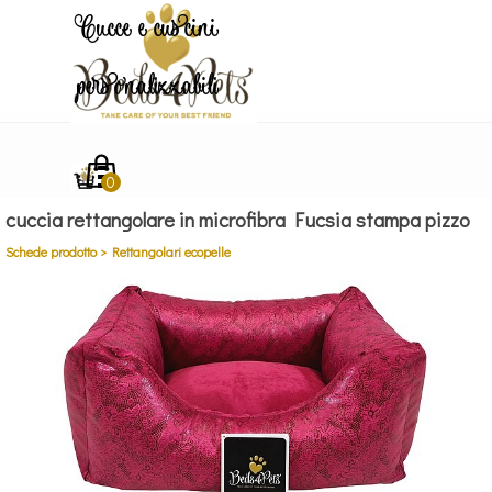
Vai ai contenuti
Cucce e cuscini
personalizzabili
Salta menù
cuccia rettangolare in microfibra Fucsia stampa pizzo
Schede prodotto > Rettangolari ecopelle