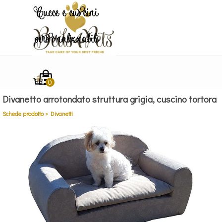
Vai ai contenuti
Cucce e cuscini
personalizzabili
Salta menù
Divanetto arrotondato struttura grigia, cuscino tortora
Schede prodotto > Divanetti